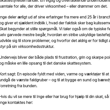
Skattestyrelsen lander. En vigtig og overraskende underholden
samtale for alle, der driver virksomhed – eller drømmer om det.
Inge deler ærligt ud af sine erfaringer fra mere end 25 år i bran
og giver et sjældent indblik i, hvad der faktisk sker bag kulissern
Skat begynder at stille spørgsmål. Vi taler også om de typiske fe
selv garvede mestre begår, hvordan en stribe uskyldige tastefej
udvikle sig til store problemer, og hvorfor det aldrig er for tidligt 
styr på sin virksomhedsstruktur.
Undervejs bliver der både plads til frustration, grin og skarpe poi
og måske en lille opsang til det danske skattesystem.
Kort sagt: En episode fyldt med viden, varme og værktøjer til at
undgå de værste faldgruber – og til at bygge en sund og bæred
forretning fra bunden.
Hvis du vil se mere til Inge eller har brug for hjælp til din skat, så
Inge kontaktes her: