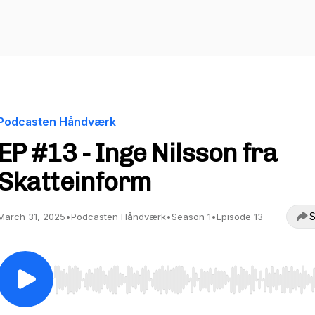
Podcasten Håndværk
EP #13 - Inge Nilsson fra
Skatteinform
S
March 31, 2025
•
Podcasten Håndværk
•
Season 1
•
Episode 13
Use Left/Right to seek, Home/End to jump to start o