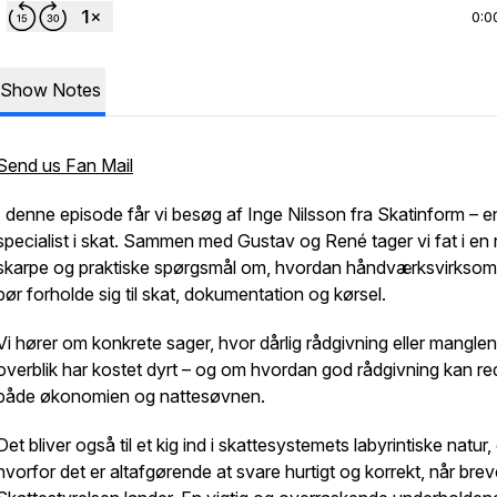
0:0
Show Notes
Send us Fan Mail
I denne episode får vi besøg af Inge Nilsson fra Skatinform – 
specialist i skat. Sammen med Gustav og René tager vi fat i en
skarpe og praktiske spørgsmål om, hvordan håndværksvirkso
bør forholde sig til skat, dokumentation og kørsel.
Vi hører om konkrete sager, hvor dårlig rådgivning eller mangle
overblik har kostet dyrt – og om hvordan god rådgivning kan r
både økonomien og nattesøvnen.
Det bliver også til et kig ind i skattesystemets labyrintiske natur,
hvorfor det er altafgørende at svare hurtigt og korrekt, når brev