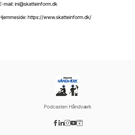
E-mail: ini@skatteinform.dk
Hjemmeside: https://www.skatteinform.dk/
Podcasten Håndværk
Visit our Facebook page
Visit our LinkedIn page
Visit our Instagram page
Visit our YouTube page
Visit our Website page