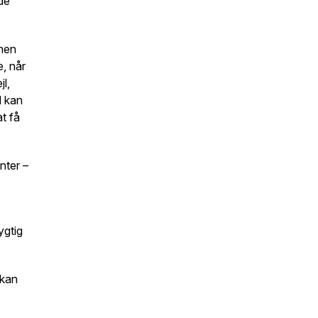
de
chen
e, når
jl,
l kan
at få
nter –
ygtig
 kan