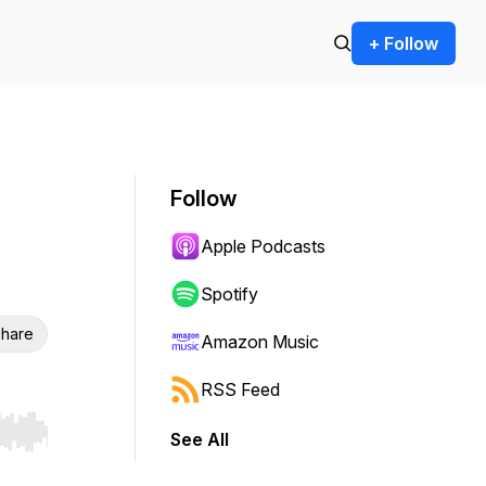
+ Follow
Follow
Apple Podcasts
Spotify
hare
Amazon Music
RSS Feed
See All
r end. Hold shift to jump forward or backward.