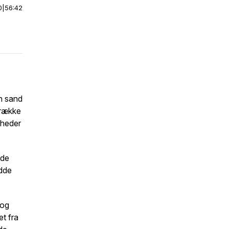
0
|
56:42
en sand
 række
mheder
nde
edde
 og
et fra