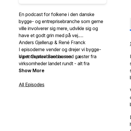
En podcast for folkene i den danske
bygge- og entreprisebranche som gerne
ville involverer sig mere, udvikle sig og
have et godt grin med på vej.
Anders Gjellerup & René Franck
I episoderne vender og drejer vi bygge-
og entreprisebranche med gæster fra
Vært: Gustav Seehausen
virksomheder landet rundt - alt fra
håndværkerne
Produktion og Lyddesign: Johan Stræde
Show More
på pladsen til arkitekterne i
tegnestuerne og alt det midt i mellem.
All Episodes
Husk, at I altid kan sende spørgsmål på e-
mail:
gustavseehausen.seemedia@gmail.com
Medvirkende: